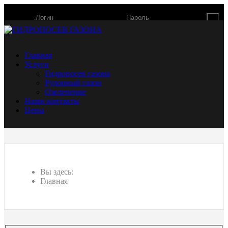
Главная
Услуги
Гидропосев газона
Рулонный газон
Озеленение
Наши контакты
Цены
Вы здесь:
Главная