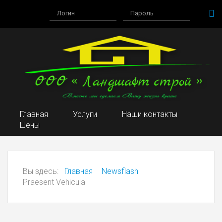
Главная
Услуги
Наши контакты
Цены
Вы здесь:
Главная
Newsflash
Praesent Vehicula