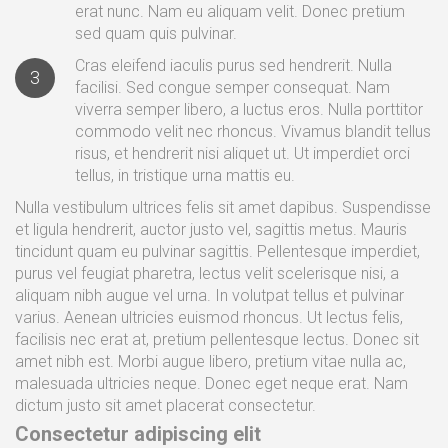
erat nunc. Nam eu aliquam velit. Donec pretium
sed quam quis pulvinar.
Cras eleifend iaculis purus sed hendrerit. Nulla
3
facilisi. Sed congue semper consequat. Nam
viverra semper libero, a luctus eros. Nulla porttitor
commodo velit nec rhoncus. Vivamus blandit tellus
risus, et hendrerit nisi aliquet ut. Ut imperdiet orci
tellus, in tristique urna mattis eu.
Nulla vestibulum ultrices felis sit amet dapibus. Suspendisse
et ligula hendrerit, auctor justo vel, sagittis metus. Mauris
tincidunt quam eu pulvinar sagittis. Pellentesque imperdiet,
purus vel feugiat pharetra, lectus velit scelerisque nisi, a
aliquam nibh augue vel urna. In volutpat tellus et pulvinar
varius. Aenean ultricies euismod rhoncus. Ut lectus felis,
facilisis nec erat at, pretium pellentesque lectus. Donec sit
amet nibh est. Morbi augue libero, pretium vitae nulla ac,
malesuada ultricies neque. Donec eget neque erat. Nam
dictum justo sit amet placerat consectetur.
Consectetur adipiscing elit