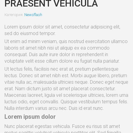
PRAESENT VEHICULA
Категория:
Newsflash
Lorem ipsum dolor sit amet, consectetur adipisicing elit,
sed do eiusmod tempor.
Ut enim ad minim veniam, quis nostrud exercitation ullamco
laboris sit amet nibh nisi ut aliquip ex ea commodo
consequat. Duis aute irure dolor in reprehenderit in
voluptate velit esse cillum dolore eu fugiat nulla pariatur.
Ut lectus felis, facilisis nec erat at, pretium pellentesque
lectus. Donec sit amet nibh est. Morbi augue libero, pretium
vitae nulla ac, malesuada ultricies neque. Donec eget neque
erat. Nam dictum justo sit amet placerat consectetur.
Maecenas laoreet, ligula vel scelerisque ultricies, lorem urna
luctus odio, eget convallis. Quisque vestibulum tempus felis.
Nulla interdum varius arcu nec. Duis id erat nunc.
Lorem ipsum dolor
Nunc placerat egestas vehicula. Fusce eu risus sit amet
metus sagittis volutpat vehicula porttitor elit. Sed fringilla