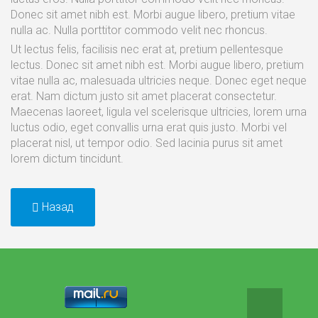
Donec sit amet nibh est. Morbi augue libero, pretium vitae
nulla ac. Nulla porttitor commodo velit nec rhoncus.
Ut lectus felis, facilisis nec erat at, pretium pellentesque
lectus. Donec sit amet nibh est. Morbi augue libero, pretium
vitae nulla ac, malesuada ultricies neque. Donec eget neque
erat. Nam dictum justo sit amet placerat consectetur.
Maecenas laoreet, ligula vel scelerisque ultricies, lorem urna
luctus odio, eget convallis urna erat quis justo. Morbi vel
placerat nisl, ut tempor odio. Sed lacinia purus sit amet
lorem dictum tincidunt.
Назад