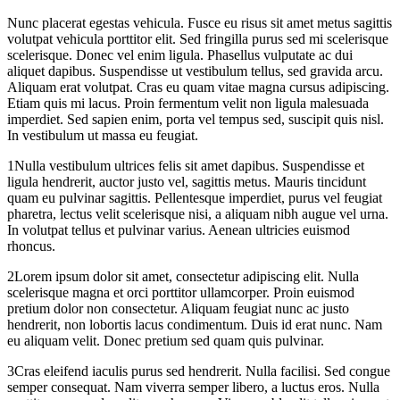
Nunc placerat egestas vehicula. Fusce eu risus sit amet metus sagittis
volutpat vehicula porttitor elit. Sed fringilla purus sed mi scelerisque
scelerisque. Donec vel enim ligula. Phasellus vulputate ac dui
aliquet dapibus. Suspendisse ut vestibulum tellus, sed gravida arcu.
Aliquam erat volutpat. Cras eu quam vitae magna cursus adipiscing.
Etiam quis mi lacus. Proin fermentum velit non ligula malesuada
imperdiet. Sed sapien enim, porta vel tempus sed, suscipit quis nisl.
In vestibulum ut massa eu feugiat.
1
Nulla vestibulum ultrices felis sit amet dapibus. Suspendisse et
ligula hendrerit, auctor justo vel, sagittis metus. Mauris tincidunt
quam eu pulvinar sagittis. Pellentesque imperdiet, purus vel feugiat
pharetra, lectus velit scelerisque nisi, a aliquam nibh augue vel urna.
In volutpat tellus et pulvinar varius. Aenean ultricies euismod
rhoncus.
2
Lorem ipsum dolor sit amet, consectetur adipiscing elit. Nulla
scelerisque magna et orci porttitor ullamcorper. Proin euismod
pretium dolor non consectetur. Aliquam feugiat nunc ac justo
hendrerit, non lobortis lacus condimentum. Duis id erat nunc. Nam
eu aliquam velit. Donec pretium sed quam quis pulvinar.
3
Cras eleifend iaculis purus sed hendrerit. Nulla facilisi. Sed congue
semper consequat. Nam viverra semper libero, a luctus eros. Nulla