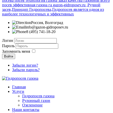
посева посев технология газона заказ качества газонной всего
посев эффективная газона га
gazon-gidroposev.ru ,Ручной
засев,Принцип Гидропосева,Гидропосев является одноя из
наиболее технологичных и эффективных
Россия, Волгоград
info@gazon-gidroposev.ru
8 (495) 741-18-20
Логин
Пароль
Запомнить меня
Войти
Забыли логин?
Забыли пароль?
Главная
Услуги
Гидропосев газона
Рулонный газон
Озеленение
Наши контакты