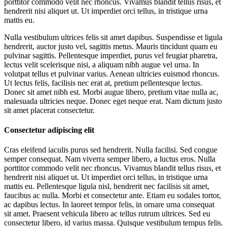
porttitor commodo velit nec rhoncus. Vivamus blandit tellus risus, et
hendrerit nisi aliquet ut. Ut imperdiet orci tellus, in tristique urna
mattis eu.
Nulla vestibulum ultrices felis sit amet dapibus. Suspendisse et ligula
hendrerit, auctor justo vel, sagittis metus. Mauris tincidunt quam eu
pulvinar sagittis. Pellentesque imperdiet, purus vel feugiat pharetra,
lectus velit scelerisque nisi, a aliquam nibh augue vel urna. In
volutpat tellus et pulvinar varius. Aenean ultricies euismod rhoncus.
Ut lectus felis, facilisis nec erat at, pretium pellentesque lectus.
Donec sit amet nibh est. Morbi augue libero, pretium vitae nulla ac,
malesuada ultricies neque. Donec eget neque erat. Nam dictum justo
sit amet placerat consectetur.
Consectetur adipiscing elit
Cras eleifend iaculis purus sed hendrerit. Nulla facilisi. Sed congue
semper consequat. Nam viverra semper libero, a luctus eros. Nulla
porttitor commodo velit nec rhoncus. Vivamus blandit tellus risus, et
hendrerit nisi aliquet ut. Ut imperdiet orci tellus, in tristique urna
mattis eu. Pellentesque ligula nisl, hendrerit nec facilisis sit amet,
faucibus ac nulla. Morbi et consectetur ante. Etiam eu sodales tortor,
ac dapibus lectus. In laoreet tempor felis, in ornare urna consequat
sit amet. Praesent vehicula libero ac tellus rutrum ultrices. Sed eu
consectetur libero, id varius massa. Quisque vestibulum tempus felis.