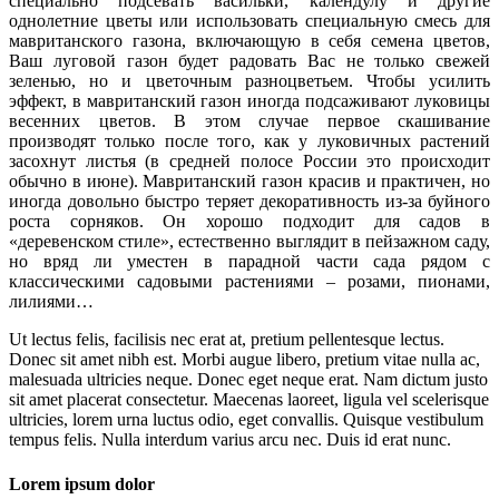
специально подсевать васильки, календулу и другие
однолетние цветы или использовать специальную смесь для
мавританского газона, включающую в себя семена цветов,
Ваш луговой газон будет радовать Вас не только свежей
зеленью, но и цветочным разноцветьем. Чтобы усилить
эффект, в мавританский газон иногда подсаживают луковицы
весенних цветов. В этом случае первое скашивание
производят только после того, как у луковичных растений
засохнут листья (в средней полосе России это происходит
обычно в июне). Мавританский газон красив и практичен, но
иногда довольно быстро теряет декоративность из-за буйного
роста сорняков. Он хорошо подходит для садов в
«деревенском стиле», естественно выглядит в пейзажном саду,
но вряд ли уместен в парадной части сада рядом с
классическими садовыми растениями – розами, пионами,
лилиями…
Ut lectus felis, facilisis nec erat at, pretium pellentesque lectus.
Donec sit amet nibh est. Morbi augue libero, pretium vitae nulla ac,
malesuada ultricies neque. Donec eget neque erat. Nam dictum justo
sit amet placerat consectetur. Maecenas laoreet, ligula vel scelerisque
ultricies, lorem urna luctus odio, eget convallis. Quisque vestibulum
tempus felis. Nulla interdum varius arcu nec. Duis id erat nunc.
Lorem ipsum dolor