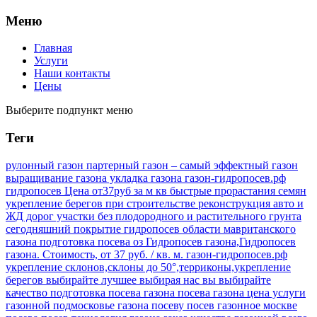
Меню
Главная
Услуги
Наши контакты
Цены
Выберите подпункт меню
Теги
рулонный газон партерный газон – самый эффектный газон
выращивание газона укладка газона газон-гидропосев.рф
гидропосев Цена от37руб за м кв быстрые прорастания семян
укрепление берегов при строительстве реконструкция авто и
ЖД дорог участки без плодородного и растительного грунта
сегодняшний покрытие гидропосев области мавританского
газона подготовка посева оз
Гидропосев газона,Гидропосев
газона. Стоимость, от 37 руб. / кв. м.
газон-гидропосев.рф
укрепление склонов,склоны до 50°,терриконы,укрепление
берегов
выбирайте лучшее выбирая нас вы выбирайте
качество подготовка посева газона посева газона цена услуги
газонной подмосковье газона посеву посев газонное москве