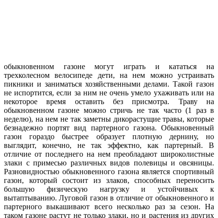
обыкновенном газоне могут играть и кататься на
трехколесном велосипеде дети, на нем можно устраивать
пикники и заниматься хозяйственными делами. Такой газон
не испортится, если за ним не очень умело ухаживать или на
некоторое время оставить без присмотра. Траву на
обыкновенном газоне можно стричь не так часто (1 раз в
неделю), на нем не так заметны дикорастущие травы, которые
безнадежно портят вид партерного газона. Обыкновенный
газон гораздо быстрее образует плотную дернину, но
выглядит, конечно, не так эффектно, как партерный. В
отличие от последнего на нем преобладают широколистные
злаки с примесью различных видов полевицы и овсяницы.
Разновидностью обыкновенного газона является спортивный
газон, который состоит из злаков, способных переносить
большую физическую нагрузку и устойчивых к
вытаптыванию. Луговой газон в отличие от обыкновенного и
партерного выкашивают всего несколько раз за сезон. На
таком газоне растут не только злаки, но и растения из других