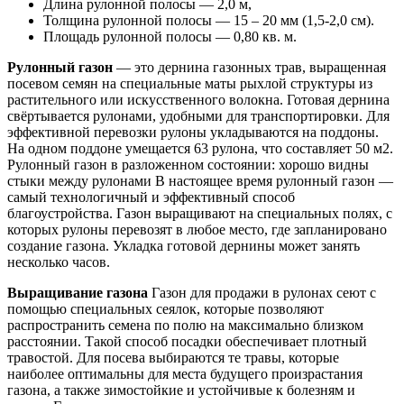
Длина рулонной полосы — 2,0 м,
Толщина рулонной полосы — 15 – 20 мм (1,5-2,0 см).
Площадь рулонной полосы — 0,80 кв. м.
Рулонный газон
— это дернина газонных трав, выращенная
посевом семян на специальные маты рыхлой структуры из
растительного или искусственного волокна. Готовая дернина
свёртывается рулонами, удобными для транспортировки. Для
эффективной перевозки рулоны укладываются на поддоны.
На одном поддоне умещается 63 рулона, что составляет 50 м2.
Рулонный газон в разложенном состоянии: хорошо видны
стыки между рулонами В настоящее время рулонный газон —
самый технологичный и эффективный способ
благоустройства. Газон выращивают на специальных полях, с
которых рулоны перевозят в любое место, где запланировано
создание газона. Укладка готовой дернины может занять
несколько часов.
Выращивание газона
Газон для продажи в рулонах сеют с
помощью специальных сеялок, которые позволяют
распространить семена по полю на максимально близком
расстоянии. Такой способ посадки обеспечивает плотный
травостой. Для посева выбираются те травы, которые
наиболее оптимальны для места будущего произрастания
газона, а также зимостойкие и устойчивые к болезням и