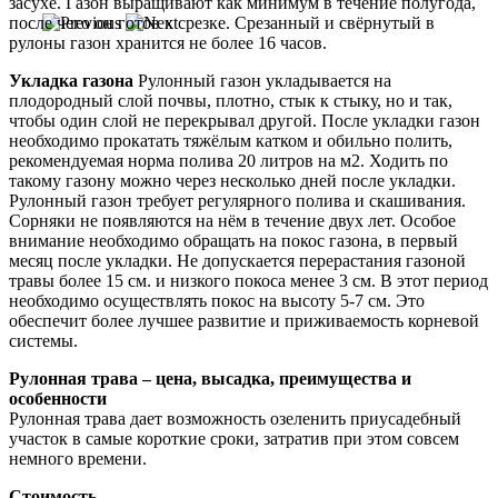
засухе. Газон выращивают как минимум в течение полугода,
после чего он готов к срезке. Срезанный и свёрнутый в
рулоны газон хранится не более 16 часов.
Укладка газона
Рулонный газон укладывается на
плодородный слой почвы, плотно, стык к стыку, но и так,
чтобы один слой не перекрывал другой. После укладки газон
необходимо прокатать тяжёлым катком и обильно полить,
рекомендуемая норма полива 20 литров на м2. Ходить по
такому газону можно через несколько дней после укладки.
Рулонный газон требует регулярного полива и скашивания.
Сорняки не появляются на нём в течение двух лет. Особое
внимание необходимо обращать на покос газона, в первый
месяц после укладки. Не допускается перерастания газоной
травы более 15 см. и низкого покоса менее 3 см. В этот период
необходимо осуществлять покос на высоту 5-7 см. Это
обеспечит более лучшее развитие и приживаемость корневой
системы.
Рулонная трава – цена, высадка, преимущества и
особенности
Рулонная трава дает возможность озеленить приусадебный
участок в самые короткие сроки, затратив при этом совсем
немного времени.
Стоимость