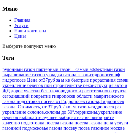
Меню
Главная
Услуги
Наши контакты
Цены
Выберите подпункт меню
Теги
рулонный газон партерный газон – самый эффектный газон
выращивание газона укладка газона газон-гидропосев.рф
гидропосев Цена от37руб за м кв быстрые прорастания семян
укрепление берегов при строительстве реконструкция авто и
ЖД дорог участки без плодородного и растительного грунта
сегодняшний покрытие гидропосев области мавританского
газона подготовка посева оз
Гидропосев газона,Гидропосев
газона. Стоимость, от 37 руб. / кв. м.
газон-гидропосев.рф
укрепление склонов,склоны до 50°,терриконы,укрепление
берегов
выбирайте лучшее выбирая нас вы выбирайте
качество подготовка посева газона посева газона цена услуги
газонной подмосковье газона посеву посев газонное москве