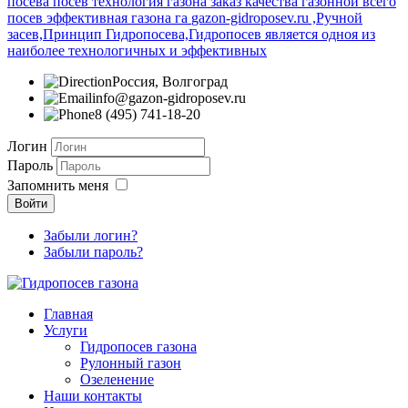
посева посев технология газона заказ качества газонной всего
посев эффективная газона га
gazon-gidroposev.ru ,Ручной
засев,Принцип Гидропосева,Гидропосев является одноя из
наиболее технологичных и эффективных
Россия, Волгоград
info@gazon-gidroposev.ru
8 (495) 741-18-20
Логин
Пароль
Запомнить меня
Войти
Забыли логин?
Забыли пароль?
Главная
Услуги
Гидропосев газона
Рулонный газон
Озеленение
Наши контакты