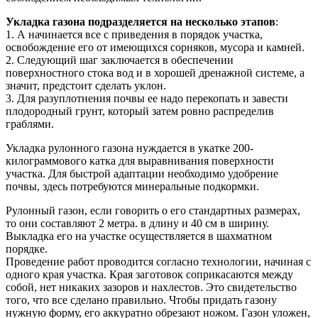
Укладка газона подразделяется на несколько этапов
:
1. А начинается все с приведения в порядок участка,
освобождение его от имеющихся сорняков, мусора и камней.
2. Следующий шаг заключается в обеспечении
поверхностного стока вод и в хорошей дренажной системе, а
значит, предстоит сделать уклон.
3. Для разуплотнения почвы ее надо перекопать и завести
плодородный грунт, который затем ровно распределив
граблями.
Укладка рулонного газона нуждается в укатке 200-
килограммового катка для выравнивания поверхности
участка. Для быстрой адаптации необходимо удобрение
почвы, здесь потребуются минеральные подкормки.
Рулонный газон, если говорить о его стандартных размерах,
то они составляют 2 метра. в длину и 40 см в ширину.
Выкладка его на участке осуществляется в шахматном
порядке.
Проведение работ проводится согласно технологии, начиная с
одного края участка. Края заготовок соприкасаются между
собой, нет никаких зазоров и нахлестов. Это свидетельство
того, что все сделано правильно. Чтобы придать газону
нужную форму, его аккуратно обрезают ножом. Газон уложен,